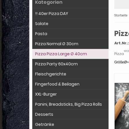
Kategorien
!! 40er Pizza DAY
Startseite
Salate
Pizz
Pasta
Art.Nr.:
Pizza Normal Ø 30cm
WE,M
Pizza
Pizza Pizza Large Ø 40cm
GrößeØ=
Pizza Party 60x40cm
Fleischgerichte
Fingerfood & Beilagen
XXL-Burger
Panini, Breadsticks, Big Pizza Rolls
Desserts
Getränke