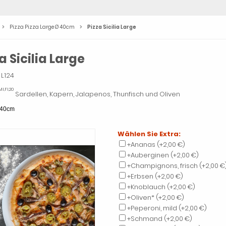
Pizza Pizza Large Ø 40cm
Pizza Sicilia Large
a Sicilia Large
L124
I,FI,20
Sardellen, Kapern, Jalapenos, Thunfisch und Oliven
40cm
Wählen Sie Extra:
+Ananas
(+2,00 €)
+Auberginen
(+2,00 €)
+Champignons, frisch
(+2,00 €
+Erbsen
(+2,00 €)
+Knoblauch
(+2,00 €)
+Oliven*
(+2,00 €)
+Peperoni, mild
(+2,00 €)
+Schmand
(+2,00 €)