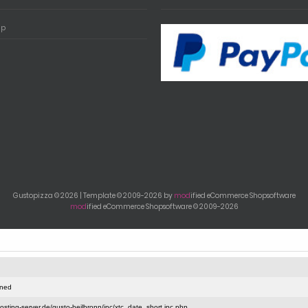
ap
Gustopizza © 2026 | Template © 2009-2026 by
mod
ified eCommerce Shopsoftware
mod
ified eCommerce Shopsoftware © 2009-2026
ined
sting-server.de/gusto-heilbronn/inc/xtc_date_short.inc.php