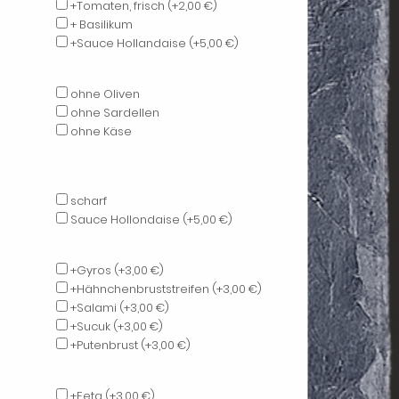
+Tomaten, frisch
(+2,00 €)
+ Basilikum
+Sauce Hollandaise
(+5,00 €)
ohne Oliven
ohne Sardellen
ohne Käse
scharf
Sauce Hollondaise
(+5,00 €)
+Gyros
(+3,00 €)
+Hähnchenbruststreifen
(+3,00 €)
+Salami
(+3,00 €)
+Sucuk
(+3,00 €)
+Putenbrust
(+3,00 €)
+Feta
(+3,00 €)