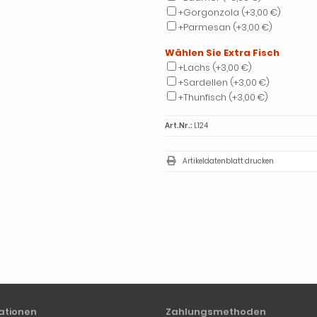
+Gorgonzola
(+3,00 €)
+Parmesan
(+3,00 €)
Wählen Sie Extra Fisch
+Lachs
(+3,00 €)
+Sardellen
(+3,00 €)
+Thunfisch
(+3,00 €)
Art.Nr.:
L124
Artikeldatenblatt drucken
ationen
Zahlungsmethoden