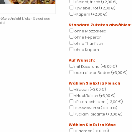
+Spinat, frisch
(+2,00 €)
+Zwiebel, rot
(+2,00 €)
+Kapern
(+2,00 €)
rößere Ansicht klicken Sie auf das
ild
Standard Zutaten abwählen:
ohne Mozzarella
ohne Peperoni
ohne Thunfisch
ohne Kapern
Auf Wunsch:
mit Käserand
(+5,00 €)
extra dicker Boden
(+3,00 €)
Wählen Sie Extra Fleisch
+Bacon
(+3,00 €)
+Hackfleisch
(+3,00 €)
+Puten-schinken
(+3,00 €)
+Speckwürfel
(+3,00 €)
+Salami picante
(+3,00 €)
Wählen Sie Extra Käse
+Edamer
(+3,00 €)