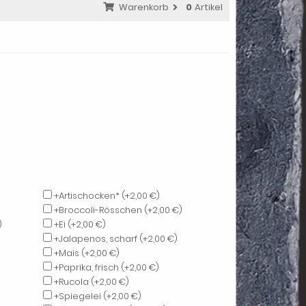
Warenkorb
0
Artikel
+Artischocken*
(+2,00 €)
+Broccoli-Rösschen
(+2,00 €)
)
+Ei
(+2,00 €)
+Jalapenos, scharf
(+2,00 €)
+Mais
(+2,00 €)
+Paprika, frisch
(+2,00 €)
+Rucola
(+2,00 €)
+Spiegelei
(+2,00 €)