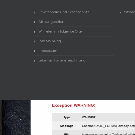
Privatsphäre und Datenschutz
Sitem
Öffnungszeiten
Wir liefern in folgende Orte:
Ihre Meinung
Impressum
Lebensmittelkennzeichnung
Exception WARNING:
Type
WARNING
Message
Constant DATE_FORMAT already def
File
/var/www/vhosts/p1qc7zy9.web6.alfaho