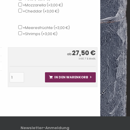
+Mozzarella
(+3,00 €)
+Cheddar
(+3,00 €)
+Meeresfrüchte
(+3,00 €)
+Shrimps
(+3,00 €)
27,50 €
ab
inkl. 7 % MwSt.
IN DEN WARENKORB
Newsletter-Anmeldung