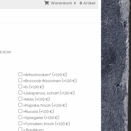
Warenkorb
0
Artikel
EI,SO,MI
+Artischocken*
(+1,00 €)
+Broccoli-Rösschen
(+1,00 €)
+Ei
(+1,00 €)
+Jalapenos, scharf
(+1,00 €)
+Mais
(+1,00 €)
+Paprika, frisch
(+1,00 €)
+Rucola
(+1,00 €)
+Spiegelei
(+1,00 €)
+Tomaten, frisch
(+1,00 €)
+ Basilikum