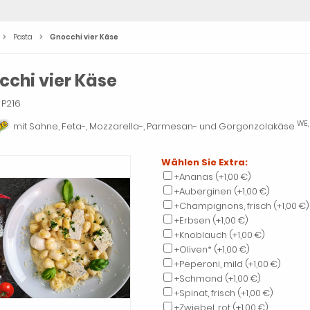
Pasta
Gnocchi vier Käse
cchi vier Käse
P216
WE,
mit Sahne, Feta-, Mozzarella-, Parmesan- und Gorgonzolakäse
Wählen Sie Extra:
+Ananas
(+1,00 €)
+Auberginen
(+1,00 €)
+Champignons, frisch
(+1,00 €)
+Erbsen
(+1,00 €)
+Knoblauch
(+1,00 €)
+Oliven*
(+1,00 €)
+Peperoni, mild
(+1,00 €)
+Schmand
(+1,00 €)
+Spinat, frisch
(+1,00 €)
+Zwiebel, rot
(+1,00 €)