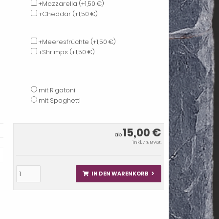
+Mozzarella
(+1,50 €)
+Cheddar
(+1,50 €)
+Meeresfrüchte
(+1,50 €)
+Shrimps
(+1,50 €)
mit Rigatoni
mit Spaghetti
15,00 €
ab
inkl. 7 % MwSt.
IN DEN WARENKORB