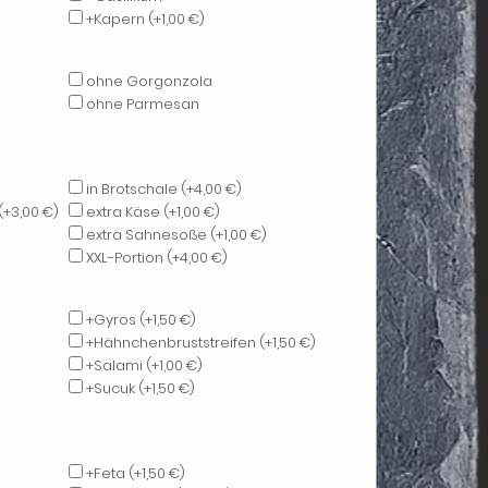
+Kapern
(+1,00 €)
ohne Gorgonzola
ohne Parmesan
in Brotschale
(+4,00 €)
(+3,00 €)
extra Käse
(+1,00 €)
extra Sahnesoße
(+1,00 €)
XXL-Portion
(+4,00 €)
+Gyros
(+1,50 €)
+Hähnchenbruststreifen
(+1,50 €)
+Salami
(+1,00 €)
+Sucuk
(+1,50 €)
+Feta
(+1,50 €)