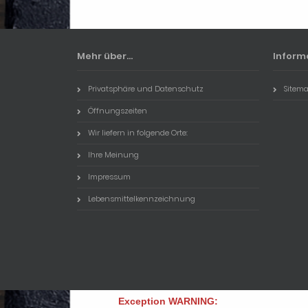
Mehr über...
Inform
Privatsphäre und Datenschutz
Sitem
Öffnungszeiten
Wir liefern in folgende Orte:
Ihre Meinung
Impressum
Lebensmittelkennzeichnung
Exception WARNING: