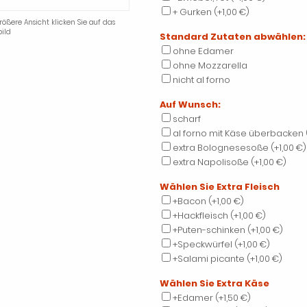
+ Gurken
(+1,00 €)
rößere Ansicht klicken Sie auf das
ild
Standard Zutaten abwählen:
ohne Edamer
ohne Mozzarella
nicht al forno
Auf Wunsch:
scharf
al forno mit Käse überbacken
extra Bolognesesoße
(+1,00 €)
extra Napolisoße
(+1,00 €)
Wählen Sie Extra Fleisch
+Bacon
(+1,00 €)
+Hackfleisch
(+1,00 €)
+Puten-schinken
(+1,00 €)
+Speckwürfel
(+1,00 €)
+Salami picante
(+1,00 €)
Wählen Sie Extra Käse
+Edamer
(+1,50 €)