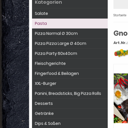
Kategorien
Salate
Startseite
Pasta
Gno
Pizza Normal Ø 30cm
Art.Nr.:
Pizza Pizza Large Ø 40cm
Pizza Party 60x40cm
Fleischgerichte
Fingerfood & Beilagen
XXL-Burger
Panini, Breadsticks, Big Pizza Rolls
Desserts
Getränke
Dips & Soßen