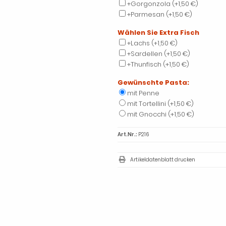
+Gorgonzola
(+1,50 €)
+Parmesan
(+1,50 €)
Wählen Sie Extra Fisch
+Lachs
(+1,50 €)
+Sardellen
(+1,50 €)
+Thunfisch
(+1,50 €)
Gewünschte Pasta:
mit Penne
mit Tortellini
(+1,50 €)
mit Gnocchi
(+1,50 €)
Art.Nr.:
P216
Artikeldatenblatt drucken