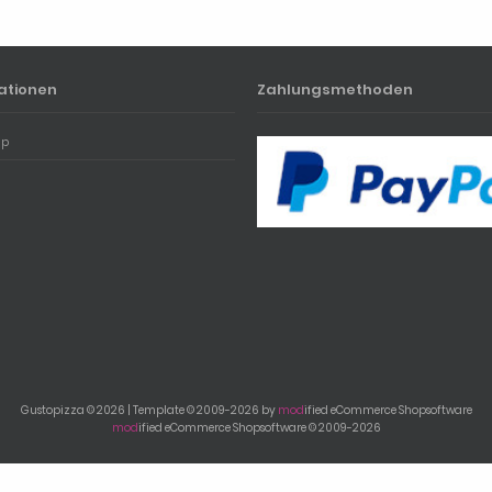
ationen
Zahlungsmethoden
ap
Gustopizza © 2026 | Template © 2009-2026 by
mod
ified eCommerce Shopsoftware
mod
ified eCommerce Shopsoftware © 2009-2026